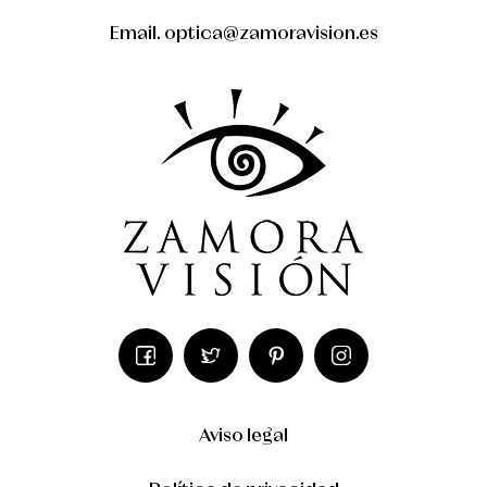
Email. optica@zamoravision.es
Aviso legal