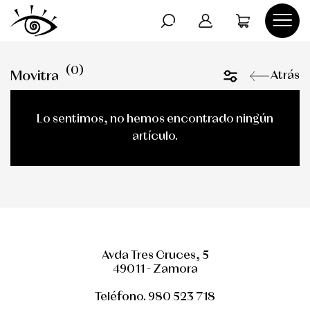
DOLCE GABANNA
AVISO LEGAL
(0)
Movitra
Atrás
OLIVER PEOPLE
POLÍTICA DE PRIVACIDAD
Lo sentimos, no hemos encontrado ningún
RAY-BAN
POLÍTICA DE COOKIES
artículo.
Avda Tres Cruces, 5
49011 - Zamora
Teléfono. 980 523 718