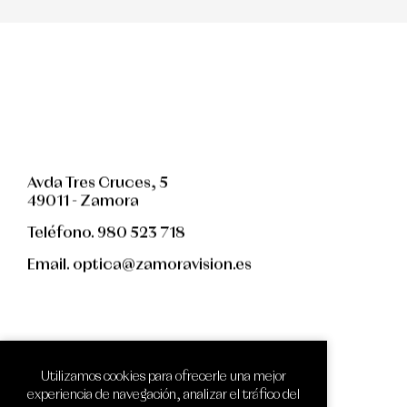
Avda Tres Cruces, 5
49011 - Zamora
Teléfono. 980 523 718
Email. optica@zamoravision.es
facebook
twitter
pinterest
instagram
whatsapp
Utilizamos cookies para ofrecerle una mejor
experiencia de navegación, analizar el tráfico del