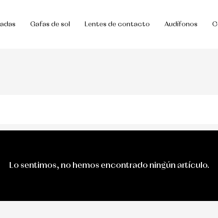
uadas
Gafas de sol
Lentes de contacto
Audífonos
C
Lo sentimos, no hemos encontrado ningún artículo.