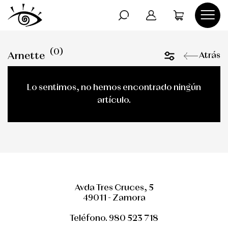
DOLCE GABANNA
AVISO LEGAL
(0)
Arnette
Atrás
OLIVER PEOPLE
POLÍTICA DE PRIVACIDAD
Lo sentimos, no hemos encontrado ningún
RAY-BAN
POLÍTICA DE COOKIES
artículo.
Avda Tres Cruces, 5
49011 - Zamora
Teléfono. 980 523 718