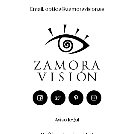
Email. optica@zamoravision.es
Aviso legal