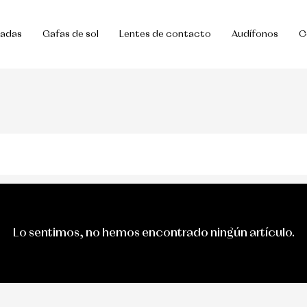
uadas
Gafas de sol
Lentes de contacto
Audífonos
C
Lo sentimos, no hemos encontrado ningún artículo.