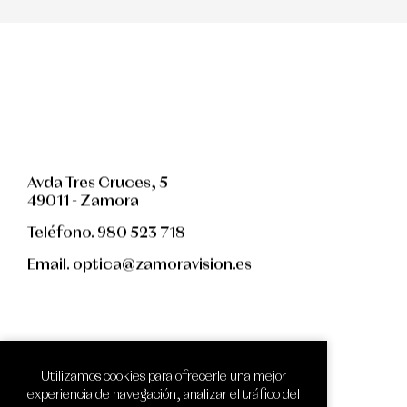
Avda Tres Cruces, 5
49011 - Zamora
Teléfono. 980 523 718
Email. optica@zamoravision.es
facebook
twitter
pinterest
instagram
whatsapp
Utilizamos cookies para ofrecerle una mejor
experiencia de navegación, analizar el tráfico del