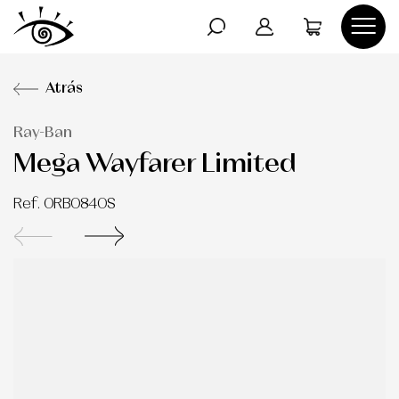
DOLCE GABANNA
AVISO LEGAL
Atrás
OLIVER PEOPLE
POLÍTICA DE PRIVACIDAD
Ray-Ban
Mega Wayfarer Limited
RAY-BAN
POLÍTICA DE COOKIES
Ref. 0RB0840S