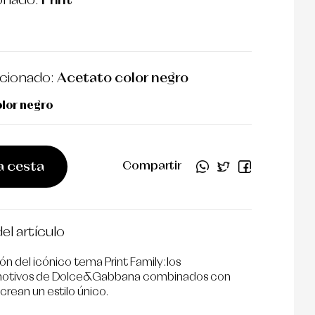
ionado:
Print
ccionado:
Acetato color negro
lor negro
a cesta
Compartir
el artículo
ón del icónico tema Print Family:los
 motivos de Dolce&Gabbana combinados con
 crean un estilo único.