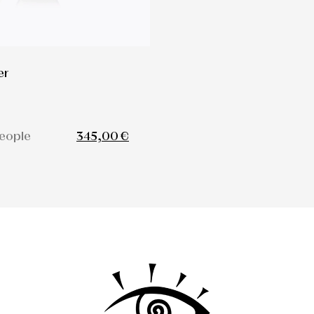
er
People
345,00 €