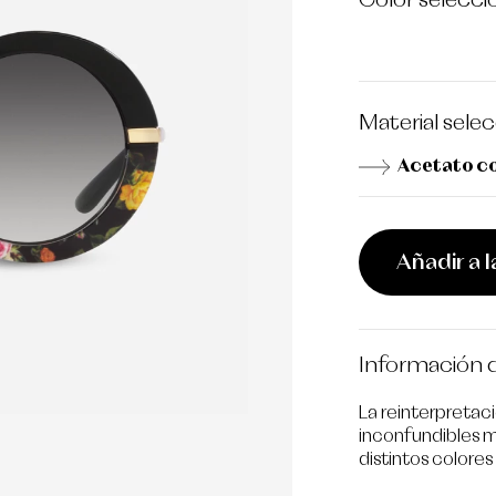
Color selecc
Material sele
Acetato co
Añadir a l
Información d
La reinterpretaci
inconfundibles
distintos colores