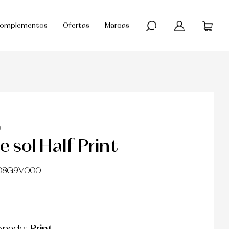
omplementos
Ofertas
Marcas
a
 sol Half Print
P08G9V000