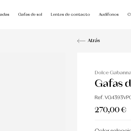
uadas
Gafas de sol
Lentes de contacto
Audífonos
C
Atrás
Dolce Gabann
Gafas de
Ref. VG4393V
270,00 €